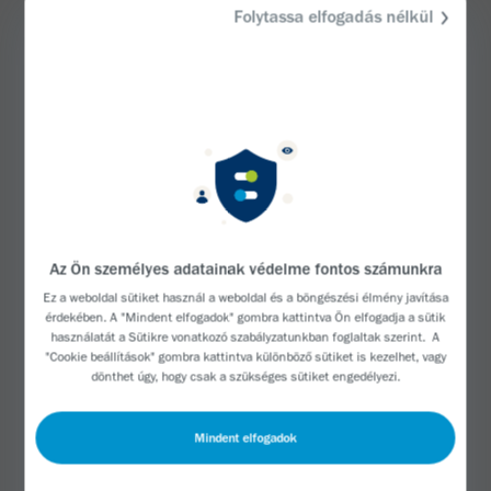
Folytassa elfogadás nélkül
Vizsgáljuk, hogy az Alzheimer-kór kockázati
tényezőinek valamelyike, például a TREM 2,
módosítható-e. Eltávolthatjuk-e az amiloid plakkot
vagy a tau-csomókat, vagy meg tudjuk-e változtatni
az amiloidra és a taura adott gyulladásos választ.
Azt hiszem, amikor egy fiatal tudós elkezd kutatni,
nem egy konkrét tervet követ. A lelkes tenni akarás
és az érdeklődés vonzott engem is az Alzheimer-kór
Az Ön személyes adatainak védelme fontos számunkra
területére.
Ez a weboldal sütiket használ a weboldal és a böngészési élmény javítása
érdekében. A "Mindent elfogadok" gombra kattintva Ön elfogadja a sütik
Együtt dolgozhattam egy sráccal, aki az első ember
használatát a Sütikre vonatkozó
szabályzatunkban
foglaltak szerint. A
"Cookie beállítások" gombra kattintva különböző sütiket is kezelhet, vagy
volt, aki valaha is kinyert amiloidot egy Alzheimer-
dönthet úgy, hogy csak a szükséges sütiket engedélyezi.
kórban szenvedő egyén agyából. David Allsopnak
hívták. Rengeteget tanultam tőle. És olyan alapot
Mindent elfogadok
kaptam, ami lehetővé tette számomra, hogy más
kiváló vezetőkkel is együtt dolgozhassak az