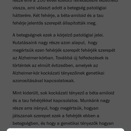
része erre a 100 évvel ezelőtti felfedezésre vezethető
vissza, ami választ adott a betegség patológiai
hátterére. Két fehérje, a béta-amiloid és a tau
fehérje jelentős szerepét állapították meg.
A betegségnek ezek a kórjelző patológiai jelei.
Kutatásaink nagy része azon alapul, hogy
megértsük ezen fehérjék szerepét fehérjék szerepét
az Alzheimer-kórban. Továbbá új felfedezések is
történtek az elmúlt évtizedben, amelyek az
Alzheimer-kór kockázati tényezőinek genetikai
azonosításával kapcsolatosak.
Mint kiderült, sok kockázati tényező a béta-amiloid
és a tau fehérjékkel kapcsolatos. Munkánk nagy
része arra irányul, hogy megértsük, hogyan
játszanak szerepet ezek a fehérjék ebben a
betegségben, és hogy a genetikai tényezők hogyan
módosítják ezt a kockázatot.