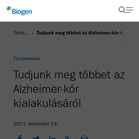
Történetek
Tudjunk meg többet az Alzheimer-kór kialakul
Történeteink
Tudjunk meg többet az
Alzheimer-kór
kialakulásáról
2021. december 13.