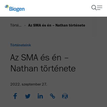
Történetek
Az SMA és én – Nathan története
Történeteink
Az SMA és én –
Nathan története
2022. szeptember 27.