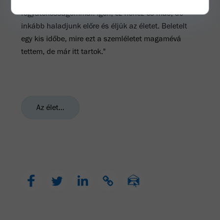
érdeklőm, és nem foglalkozom túlzottan a
fogyatékosságommal. Igen, ez nehéz és más, de
inkább haladjunk előre és éljük az életet. Beletelt
egy kis időbe, mire ezt a szemléletet magamévá
tettem, de már itt tartok."
Az élet...