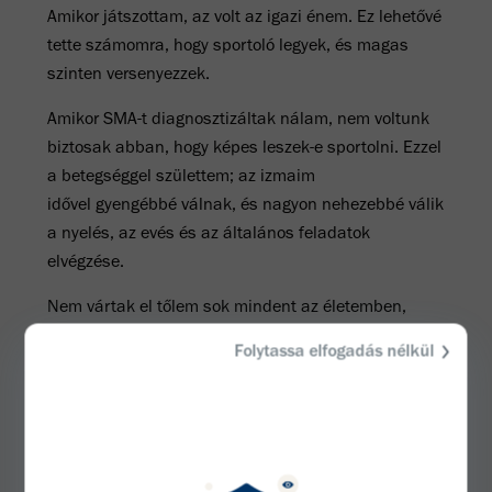
Amikor játszottam, az volt az igazi énem. Ez lehetővé
tette számomra, hogy sportoló legyek, és magas
szinten versenyezzek.
Amikor SMA-t diagnosztizáltak nálam, nem voltunk
biztosak abban, hogy képes leszek-e sportolni. Ezzel
a betegséggel születtem; az izmaim
idővel gyengébbé válnak, és nagyon nehezebbé válik
a nyelés, az evés és az általános feladatok
elvégzése.
Nem vártak el tőlem sok mindent az életemben,
talán én ezért is akarok mindig többet tenni, és
Folytassa elfogadás nélkül
folyamatosan feszegetni a határaimat. Mindig
többre szeretnék törekedni és túl akarom teljesíteni
az elvárásokat, ez nagyon fontos számomra.
Az édesapám a futballedzőm a kezdettől fogva,