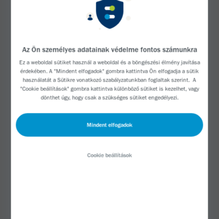
így igazából együtt tanultunk. Ő a legfőbb
motiválóm, és egyben a legnagyobb rajongóm is.
Szuperek voltunk, egy igazi egység. Együtt tanultunk
meg focizni, és együtt nyerhettünk négy országos
Az Ön személyes adatainak védelme fontos számunkra
bajnokságot. Most is együtt készülünk az ötödikre,
Ez a weboldal sütiket használ a weboldal és a böngészési élmény javítása
ami két hét múlva lesz. Szóval, ez nagyon klassz.
érdekében. A "Mindent elfogadok" gombra kattintva Ön elfogadja a sütik
használatát a Sütikre vonatkozó
szabályzatunkban
foglaltak szerint. A
Minden csapat, amelyben szerepeltem, nagyon
"Cookie beállítások" gombra kattintva különböző sütiket is kezelhet, vagy
összetartó volt, legyen szó a minnesotai
dönthet úgy, hogy csak a szükséges sütiket engedélyezi.
klubcsapatról vagy az Egyesült Államok
válogatottjáról. A pályán kívül ritkán beszélünk
Mindent elfogadok
fociról, a legkülönfélébb dolgokról csevegünk. Mi
egyszerű hétköznapi emberek vagyunk, akik futás
Cookie beállítások
helyett kerekeken száguldunk. Sportoló vagyok,
tervező és családszerető ember.
Normális életet akartam, amennyire csak lehetett. A
sport, a tervezés és az akadálymentesítés iránt