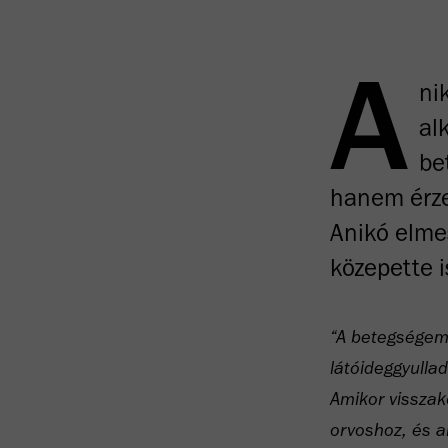
A
ni
al
be
hanem érze
Anikó elme
közepette i
“A betegségem
látóideggyullad
Amikor visszak
orvoshoz, és a