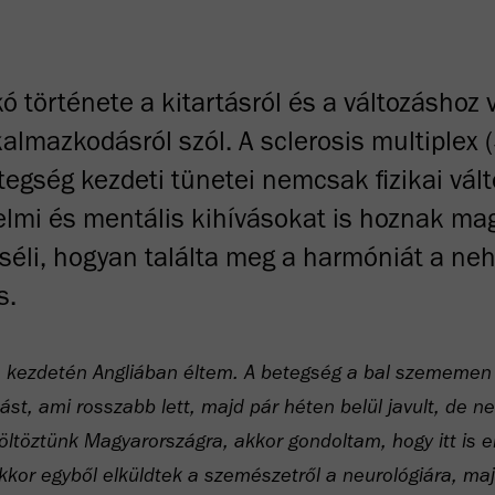
kó története a kitartásról és a változáshoz 
kalmazkodásról szól. A sclerosis multiplex 
tegség kezdeti tünetei nemcsak fizikai vál
lmi és mentális kihívásokat is hoznak ma
séli, hogyan találta meg a harmóniát a ne
s.
 kezdetén Angliában éltem. A betegség a bal szememen
ást, ami rosszabb lett, majd pár héten belül javult, de n
öltöztünk Magyarországra, akkor gondoltam, hogy itt is 
kkor egyből elküldtek a szemészetről a neurológiára, ma