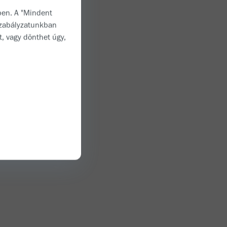
ben. A "Mindent
zabályzatunkban
ellenére mindig
t, vagy dönthet úgy,
z életünket.
dája azt
et játszik
emes
lősegíthetik a
legteljesebb