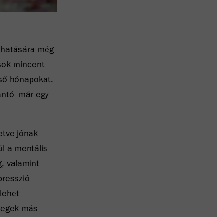
k hatására még
 sok mindent
lső hónapokat.
antól már egy
etve jónak
ül a mentális
g, valamint
presszió
 lehet
etegek más