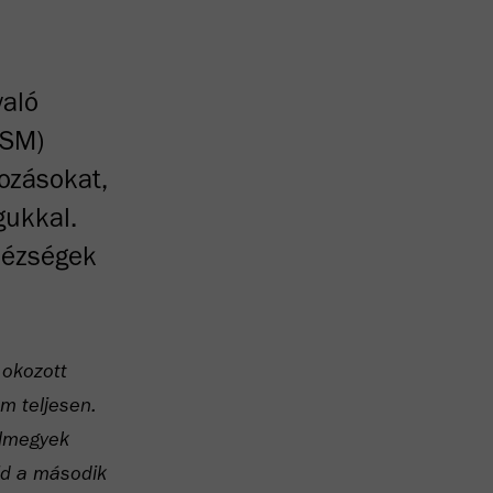
való
(SM)
tozásokat,
gukkal.
hézségek
 okozott
em teljesen.
elmegyek
jd a második