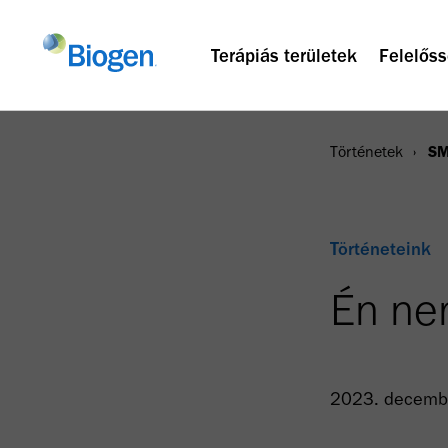
Terápiás területek
Felelőss
Történetek
SM
Történeteink
Én ne
2023. decemb