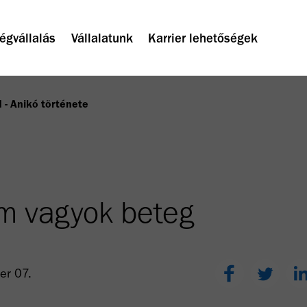
égvállalás
Vállalatunk
Karrier lehetőségek
 - Anikó története
m vagyok beteg
er 07.