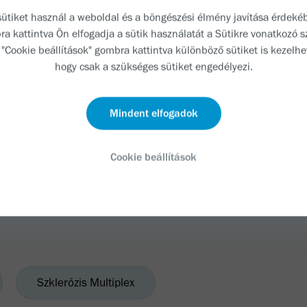
an” – zárta Anikó a beszélgetést.
sütiket használ a weboldal és a böngészési élmény javítása érdeké
a kattintva Ön elfogadja a sütik használatát a Sütikre vonatkozó
s
e arra emlékeztet minket, hogy az élet változékonysága 
A "Cookie beállítások" gombra kattintva különböző sütiket is kezelhe
 benne a szépséget, hogy újraértékeljük és átformáljuk a
hogy csak a szükséges sütiket engedélyezi.
g nem szabhat határt az életminőségünknek, és az ő pél
az elfogadás és a pozitív hozzáállás milyen fontos szerep
Mindent elfogadok
ában. Az SM betegeknek és hozzátartozóiknak pedig érd
niük, hogy a mentális egészség és a megfelelő életmód e
Cookie beállítások
nőség elérését, és segíthetik őket a mindennapok lehető 
Szklerózis Multiplex