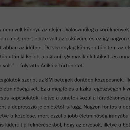
gy nem volt könnyű az elején. Valószínűleg a körülménye
em meg, mert előtte volt az esküvőm, és ez így nagyon
t abban az időben. De viszonylag könnyen túléltem az e
ás után ki kellett alakítani egy másik életstílust, és onn
 volt.” – folytatta Anikó a történetét.
zsgálatok szerint az SM betegek döntően közepesnek, ill
 életminőségüket. Ez a megítélés a fizikai egészségen kív
rsas kapcsolatok, illetve a tünetek közül a fáradékonysá
nt a depresszió jelenlététől is függ. Nagyon fontos a de
lletve a kezelése, mert ezzel a jobb életminőség irányába
 is kiderült a felmérésekből, hogy az orvosok, illetve a b