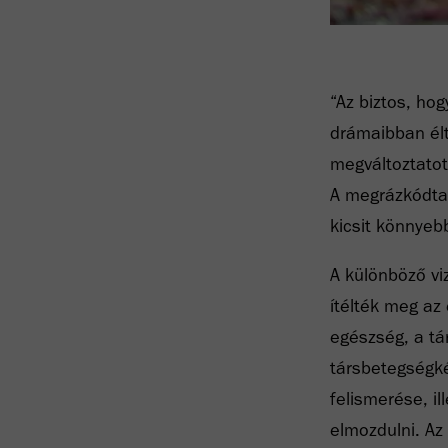
“Az biztos, ho
drámaibban élt
megváltoztatot
A megrázkódtat
kicsit könnyebb
A különböző vi
ítélték meg az
egészség, a tá
társbetegségké
felismerése, i
elmozdulni. Az